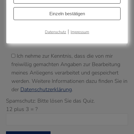
Einzeln bestätigen
|
Datenschutz
Impressum
Ich nehme zur Kenntnis, dass die von mir
freiwillig gemachten Angaben zur Bearbeitung
meines Anliegens verarbeitet und gespeichert
werden. Weitere Informationen dazu finden Sie in
der
Datenschutzerklärung
.
Spamschutz: Bitte lösen Sie das Quiz.
12 plus 3 = ?